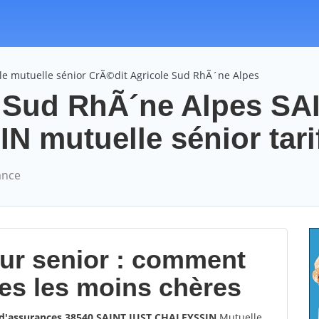
le mutuelle sénior CrÃ©dit Agricole Sud RhÃ´ne Alpes
e Sud RhÃ´ne Alpes SA
 mutuelle sénior tari
ance
our senior : comment
les les moins chères
 d'assurances 38540 SAINT JUST CHALEYSSIN
Mutuelle