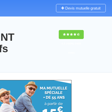
Devis mutuelle gratuit
INT
9,5
(100%)
5459
fs
votes