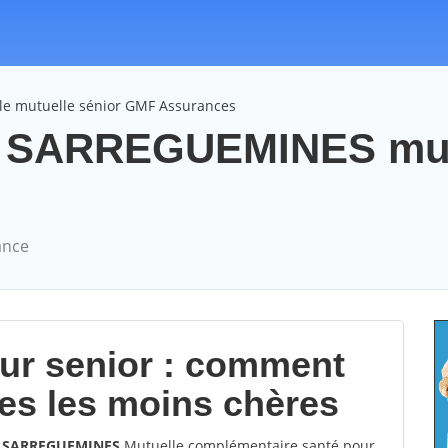
le mutuelle sénior GMF Assurances
 SARREGUEMINES mut
ance
our senior : comment
les les moins chères
00 SARREGUEMINES
Mutuelle complémentaire santé pour