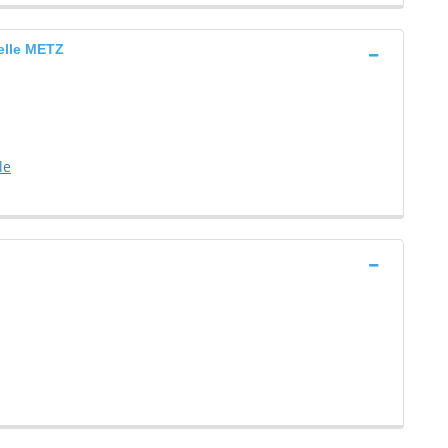
elle METZ
le