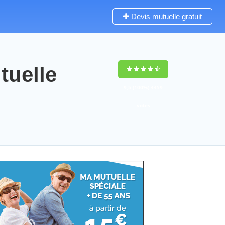
Devis mutuelle gratuit
uelle
9,5
(100%)
4459
votes