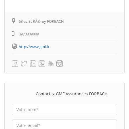
63 av St RÃ©my FORBACH
0970809809
http://www.gmf.fr
Contactez GMF Assurances FORBACH