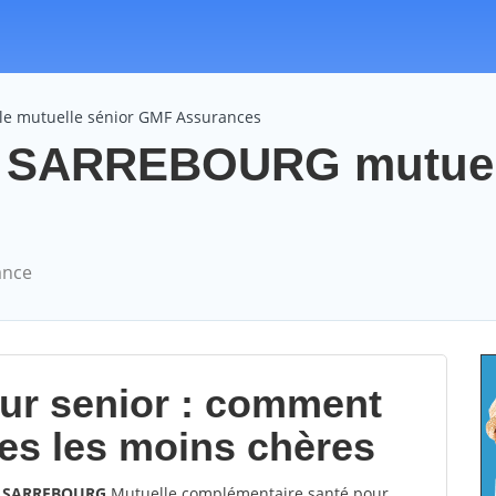
le mutuelle sénior GMF Assurances
 SARREBOURG mutuel
ance
our senior : comment
les les moins chères
00 SARREBOURG
Mutuelle complémentaire santé pour