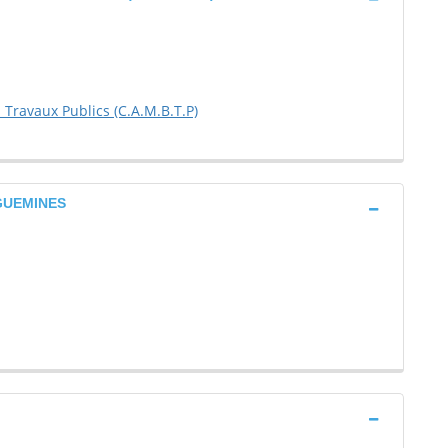
Travaux Publics (C.A.M.B.T.P)
EGUEMINES