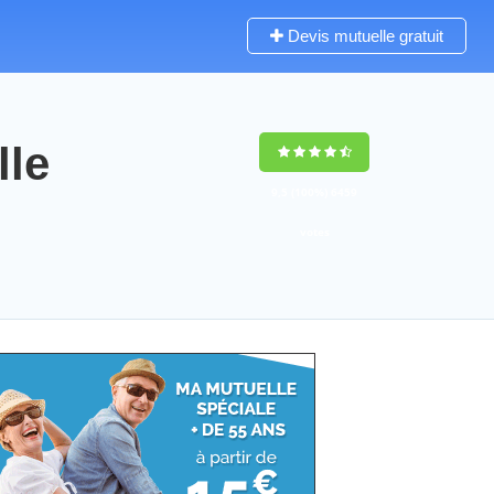
Devis mutuelle gratuit
le
9,5
(100%)
6459
votes