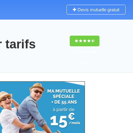
Devis mutuelle gratuit
tarifs
9,5
(100%)
5459
votes