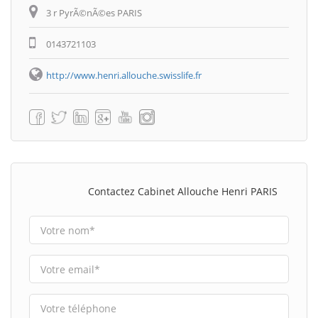
3 r PyrÃ©nÃ©es PARIS
0143721103
http://www.henri.allouche.swisslife.fr
Contactez Cabinet Allouche Henri PARIS