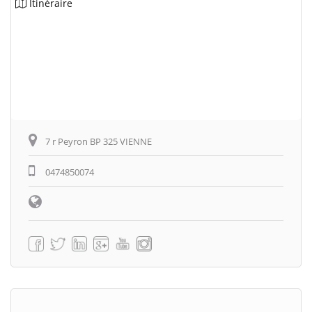
Itinéraire
7 r Peyron BP 325 VIENNE
0474850074