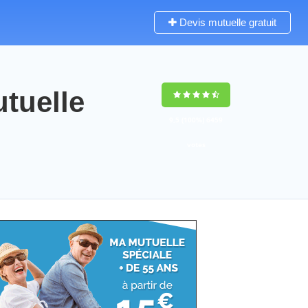
Devis mutuelle gratuit
tuelle
9,5
(100%)
6459
votes