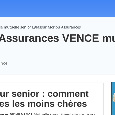
le mutuelle sénior Eglassur Moriou Assurances
 Assurances VENCE mu
ance
our senior : comment
les les moins chères
rances 06140 VENCE
Mutuelle complémentaire santé pour