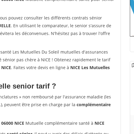
vous pouvez consulter les différents contrats sénior
ELLE
. En utilisant le comparateur, le senior s'assure de
évitera les déconvenues. N'hésitez pas à trouver l'offre
santé Les Mutuelles Du Soleil mutuelles d'assurances
 sénior pas chère à NICE ! Obtenez rapidement le tarif
à
NICE
. Faites votre devis en ligne à
NICE Les Mutuelles
lle senior tarif ?
nclatures » non remboursé par l'assurance maladie (les
.), peuvent être prise en charge par la
complémentaire
s 06000 NICE
Mutuelle complémentaire santé à
NICE
rats
santé sénior
, il peut y avoir des délais d'attente ou