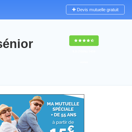
Devis mutuelle gratuit
sénior
9,5
(100%)
1459
votes