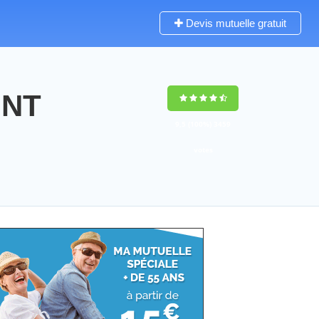
Devis mutuelle gratuit
INT
9,5
(100%)
3459
votes