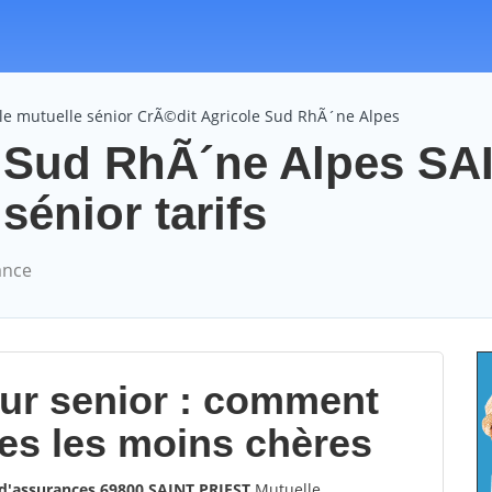
le mutuelle sénior CrÃ©dit Agricole Sud RhÃ´ne Alpes
e Sud RhÃ´ne Alpes SA
énior tarifs
ance
our senior : comment
les les moins chères
d'assurances 69800 SAINT PRIEST
Mutuelle