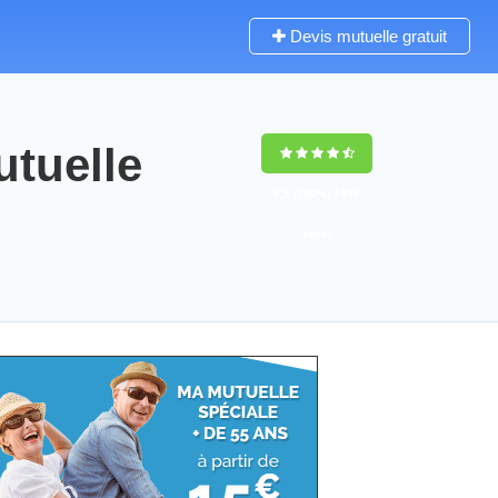
Devis mutuelle gratuit
tuelle
9,5
(100%)
1459
votes