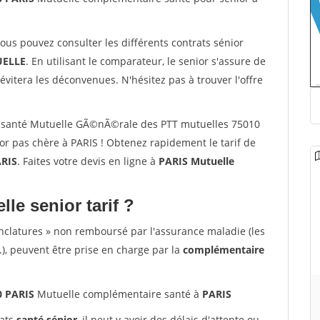
vous pouvez consulter les différents contrats sénior
ELLE
. En utilisant le comparateur, le senior s'assure de
évitera les déconvenues. N'hésitez pas à trouver l'offre
 santé Mutuelle GÃ©nÃ©rale des PTT mutuelles 75010
r pas chère à PARIS ! Obtenez rapidement le tarif de
RIS
. Faites votre devis en ligne à
PARIS Mutuelle
lle senior tarif ?
nclatures » non remboursé par l'assurance maladie (les
.), peuvent être prise en charge par la
complémentaire
0 PARIS
Mutuelle complémentaire santé à
PARIS
rats
santé sénior
, il peut y avoir des délais d'attente ou