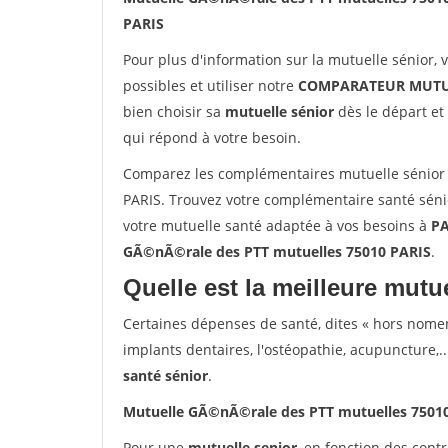
PARIS
Pour plus d'information sur la mutuelle sénior, 
possibles et utiliser notre
COMPARATEUR MUTU
bien choisir sa
mutuelle sénior
dès le départ et 
qui répond à votre besoin.
Comparez les complémentaires mutuelle sénior
PARIS. Trouvez votre complémentaire santé sénio
votre mutuelle santé adaptée à vos besoins à
PA
GÃ©nÃ©rale des PTT mutuelles 75010 PARIS
.
Quelle est la meilleure mutue
Certaines dépenses de santé, dites « hors nome
implants dentaires, l'ostéopathie, acupuncture,..
santé sénior
.
Mutuelle GÃ©nÃ©rale des PTT mutuelles 7501
Pour une
mutuelle senior
, en fonction des cont