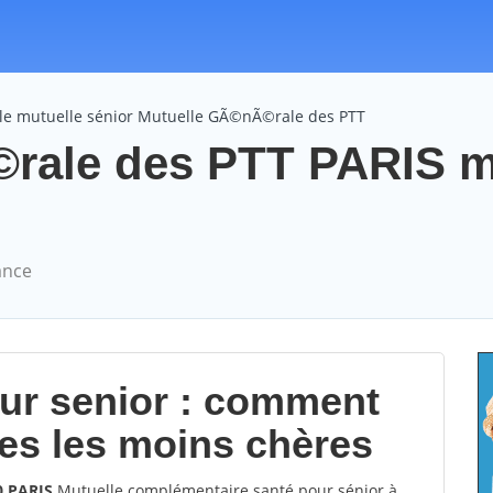
le mutuelle sénior Mutuelle GÃ©nÃ©rale des PTT
rale des PTT PARIS m
ance
our senior : comment
les les moins chères
0 PARIS
Mutuelle complémentaire santé pour sénior à