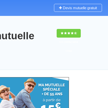
Devis mutuelle gratuit
utuelle
9,5
(100%)
4459
votes