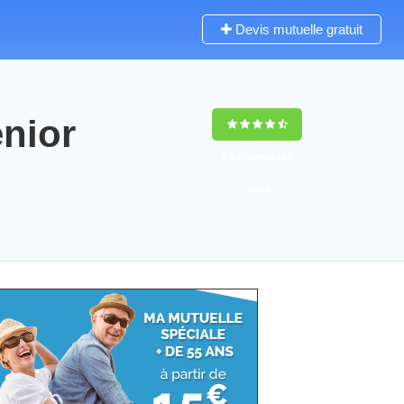
Devis mutuelle gratuit
énior
9,5
(100%)
6459
votes