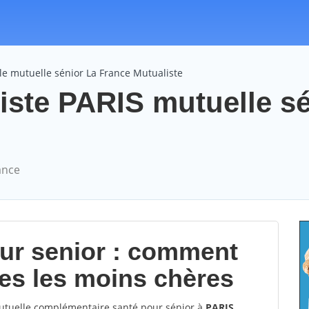
e mutuelle sénior La France Mutualiste
iste PARIS mutuelle s
ance
our senior : comment
les les moins chères
tuelle complémentaire santé pour sénior à
PARIS