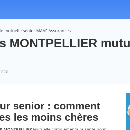
le mutuelle sénior MAAF Assurances
s MONTPELLIER mutue
ance
our senior : comment
les les moins chères
070 MONTPELLIER
Mutuelle complémentaire santé pour