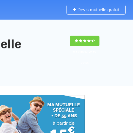
Devis mutuelle gratuit
lle
9,5
(100%)
2459
votes