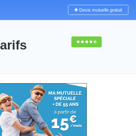
Devis mutuelle gratuit
arifs
9,5
(100%)
5459
votes