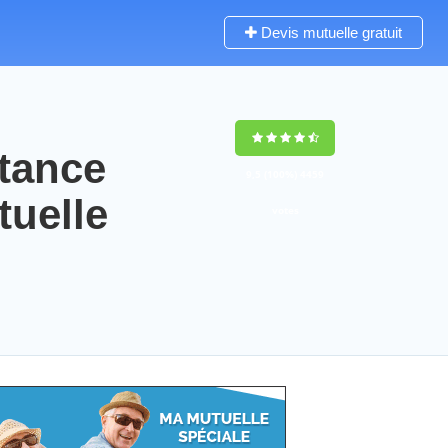
Devis mutuelle gratuit
stance
9,5
(100%)
4459
tuelle
votes