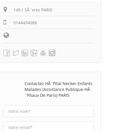
149 r SÃ¨vres PARIS
0144494088
Contactez HÃ´pital Necker Enfants
Malades (Assistance Publique-HÃ
´pitaux De Paris) PARIS