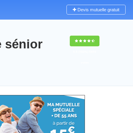
Devis mutuelle gratuit
 sénior
9,5
(100%)
5459
votes