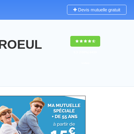
Devis mutuelle gratuit
AROEUL
9,5
(100%)
6459
votes