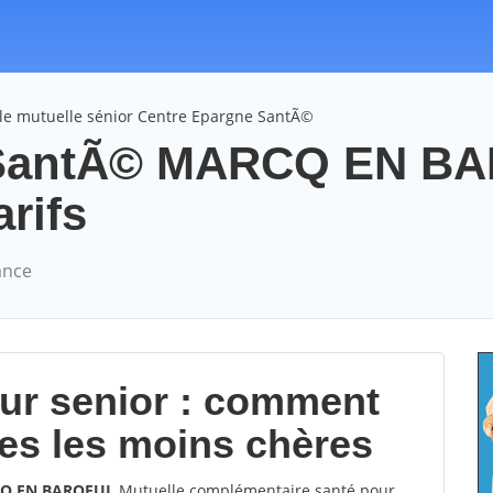
le mutuelle sénior Centre Epargne SantÃ©
 SantÃ© MARCQ EN B
arifs
ance
our senior : comment
les les moins chères
RCQ EN BAROEUL
Mutuelle complémentaire santé pour