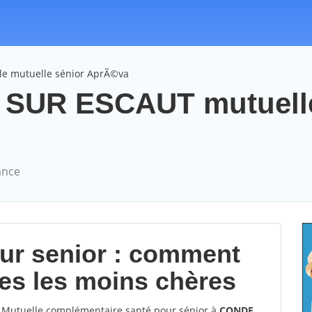
le mutuelle sénior AprÃ©va
SUR ESCAUT mutuell
ance
our senior : comment
les les moins chères
Mutuelle complémentaire santé pour sénior à
CONDE