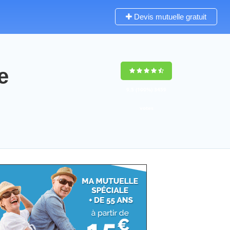
Devis mutuelle gratuit
e
9,5
(100%)
3459
votes