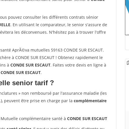
vous pouvez consulter les différents contrats sénior
ELLE
. En utilisant le comparateur, le senior s'assure de
évitera les déconvenues. N'hésitez pas à trouver l'offre
r santé AprÃ©va mutuelles 59163 CONDE SUR ESCAUT.
s chère à CONDE SUR ESCAUT ! Obtenez rapidement le
oins à
CONDE SUR ESCAUT
. Faites votre devis en ligne à
3 CONDE SUR ESCAUT
.
lle senior tarif ?
nclatures » non remboursé par l'assurance maladie (les
.), peuvent être prise en charge par la
complémentaire
Mutuelle complémentaire santé à
CONDE SUR ESCAUT
rats
santé sénior
, il peut y avoir des délais d'attente ou