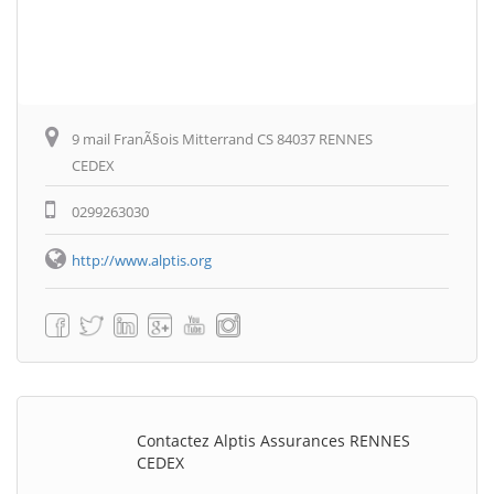
9 mail FranÃ§ois Mitterrand CS 84037 RENNES
CEDEX
0299263030
http://www.alptis.org
Contactez Alptis Assurances RENNES
CEDEX