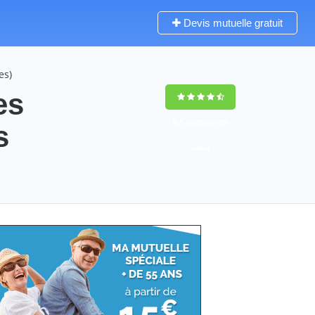
Devis mutuelle gratuit
es)
es
9,5
(100%)
6459
s
votes