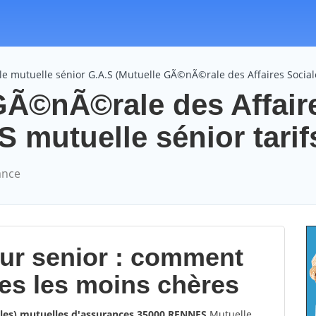
e mutuelle sénior G.A.S (Mutuelle GÃ©nÃ©rale des Affaires Social
GÃ©nÃ©rale des Affair
 mutuelle sénior tarif
ance
our senior : comment
les les moins chères
ales) mutuelles d'assurances 35000 RENNES
Mutuelle