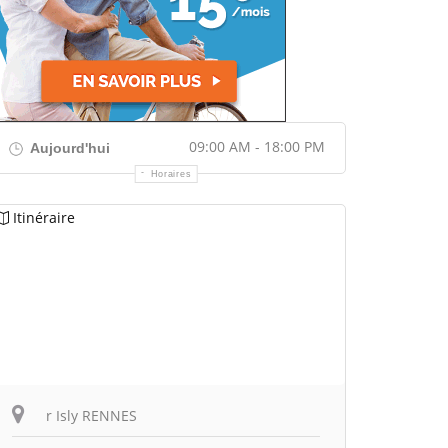
09:00 AM - 18:00 PM
Aujourd'hui
Horaires
Itinéraire
r Isly RENNES