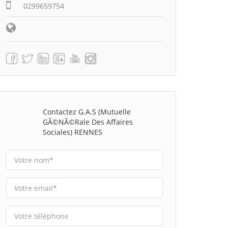
0299659754
Contactez G.A.S (Mutuelle
GÃ©nÃ©rale Des Affaires
Sociales) RENNES