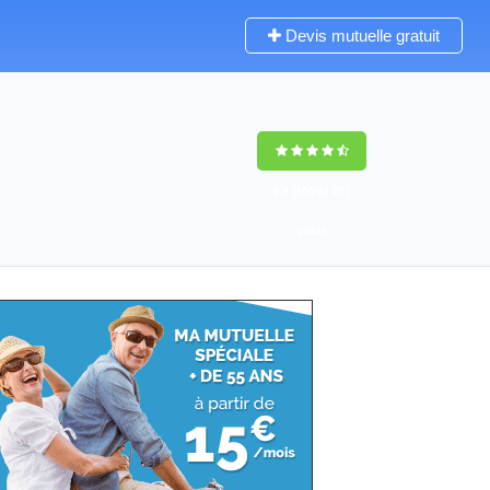
Devis mutuelle gratuit
9,3
(100%)
221
votes