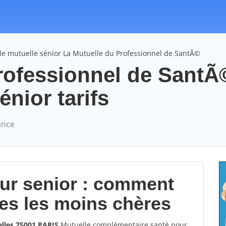
le mutuelle sénior La Mutuelle du Professionnel de SantÃ©
rofessionnel de SantÃ
nior tarifs
ance
our senior : comment
les les moins chères
lles 75001 PARIS
Mutuelle complémentaire santé pour