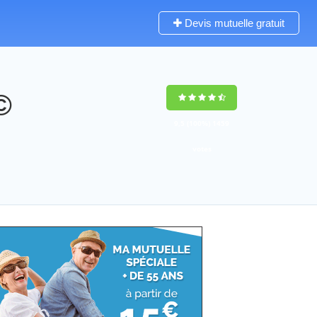
Devis mutuelle gratuit
©
9,5
(100%)
1459
votes