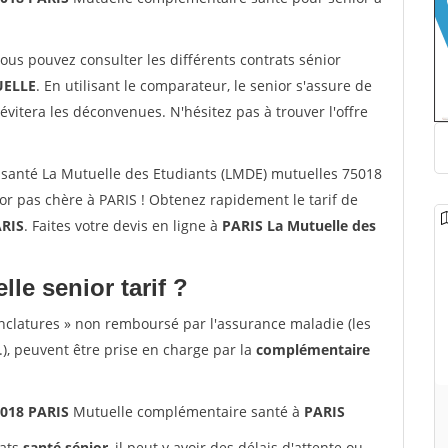
vous pouvez consulter les différents contrats sénior
ELLE
. En utilisant le comparateur, le senior s'assure de
évitera les déconvenues. N'hésitez pas à trouver l'offre
santé La Mutuelle des Etudiants (LMDE) mutuelles 75018
r pas chère à PARIS ! Obtenez rapidement le tarif de
RIS
. Faites votre devis en ligne à
PARIS La Mutuelle des
lle senior tarif ?
nclatures » non remboursé par l'assurance maladie (les
.), peuvent être prise en charge par la
complémentaire
5018 PARIS
Mutuelle complémentaire santé à
PARIS
rats
santé sénior
, il peut y avoir des délais d'attente ou