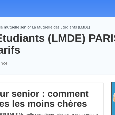
e mutuelle sénior La Mutuelle des Etudiants (LMDE)
Etudiants (LMDE) PAR
arifs
ance
our senior : comment
les les moins chères
5018 PARIS
Mutuelle complémentaire santé pour sénior à