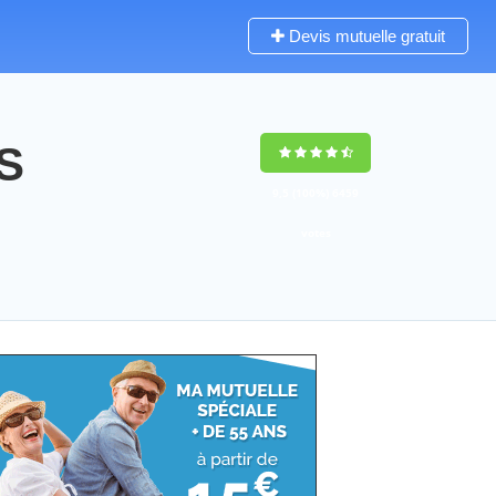
Devis mutuelle gratuit
IS
9,5
(100%)
6459
votes