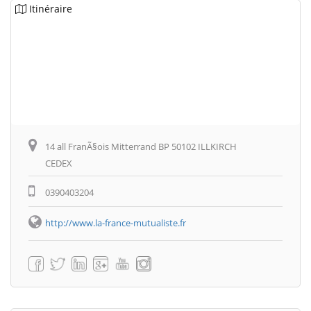
Itinéraire
14 all FranÃ§ois Mitterrand BP 50102 ILLKIRCH
CEDEX
0390403204
http://www.la-france-mutualiste.fr