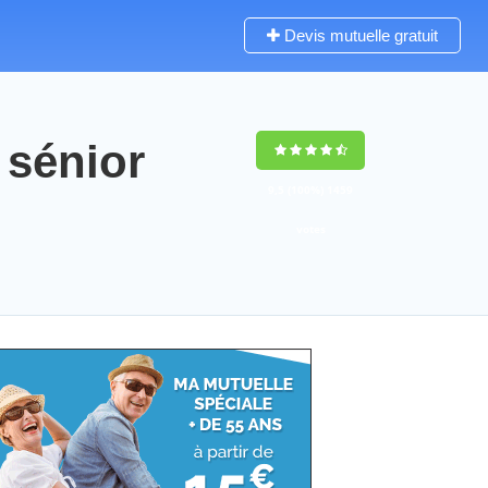
Devis mutuelle gratuit
sénior
9,5
(100%)
1459
votes