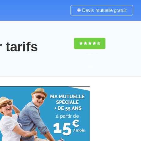
Devis mutuelle gratuit
tarifs
9,5
(100%)
6459
votes