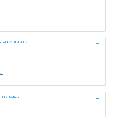
néral BORDEAUX
al
 LES BAINS