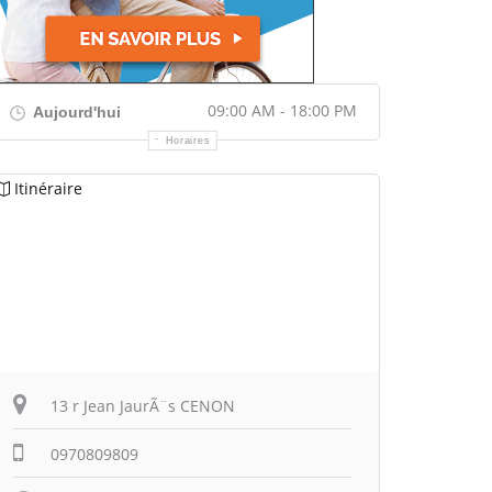
09:00 AM - 18:00 PM
Aujourd'hui
Horaires
Itinéraire
13 r Jean JaurÃ¨s CENON
0970809809