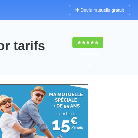
Devis mutuelle gratuit
 tarifs
9,5
(100%)
5459
votes