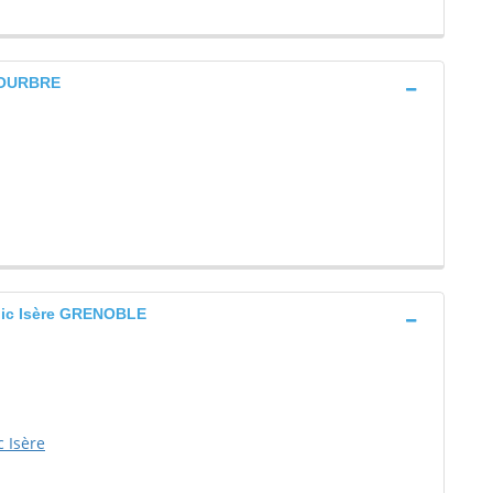
 BOURBRE
blic Isère GRENOBLE
 Isère