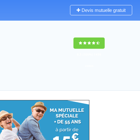
Devis mutuelle gratuit
9,5
(100%)
1459
votes