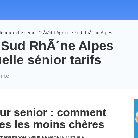
le mutuelle sénior CrÃ©dit Agricole Sud RhÃ´ne Alpes
e Sud RhÃ´ne Alpes
le sénior tarifs
ance
our senior : comment
les les moins chères
 d'assurances 38000 GRENOBLE
Mutuelle