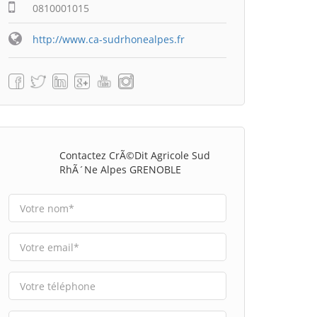
0810001015
http://www.ca-sudrhonealpes.fr
Contactez CrÃ©dit Agricole Sud
RhÃ´ne Alpes GRENOBLE