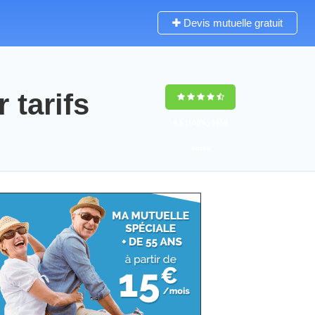
Devis mutuelle gratuit
 tarifs
9,5
(100%)
3459
votes