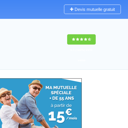
Devis mutuelle gratuit
9,5
(100%)
2459
votes