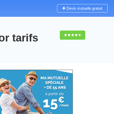
Devis mutuelle gratuit
 tarifs
9,5
(100%)
3459
votes