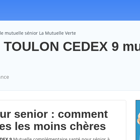
e mutuelle sénior La Mutuelle Verte
te TOULON CEDEX 9 mu
ance
our senior : comment
les les moins chères
EDEX 9
Mutuelle complémentaire santé pour sénior à