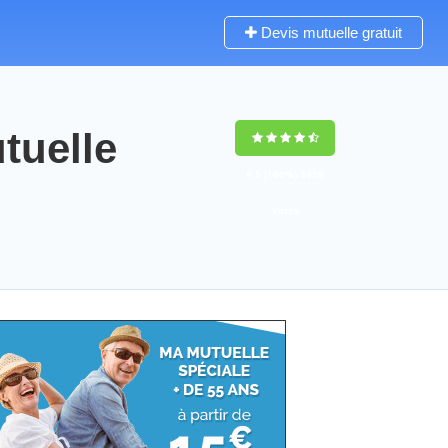
Devis mutuelle gratuit
tuelle
9,5
(100%)
3459
votes