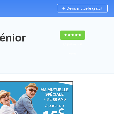
Devis mutuelle gratuit
énior
9,5
(100%)
1459
votes