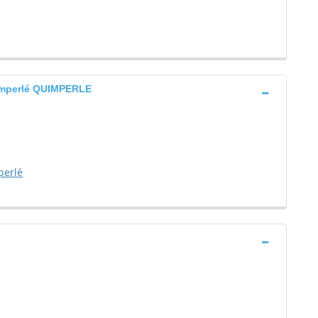
uimperlé QUIMPERLE
perlé