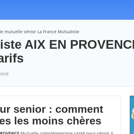
e mutuelle sénior La France Mutualiste
liste AIX EN PROVENC
arifs
ance
our senior : comment
les les moins chères
 PROVENCE
Mutuelle complémentaire santé pour sénior à