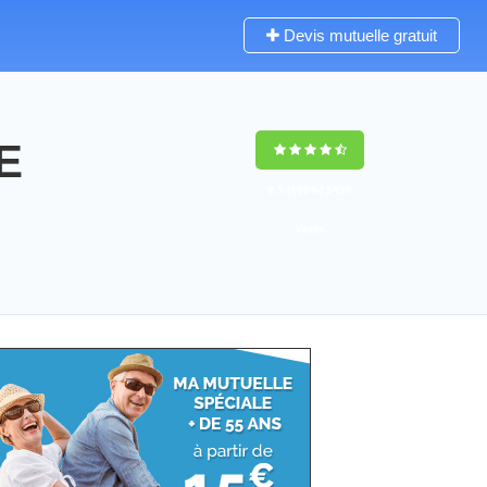
Devis mutuelle gratuit
E
9,5
(100%)
5459
votes