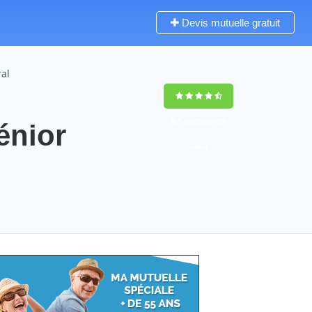
Devis mutuelle gratuit
al
9,5
(100%)
6459
énior
votes