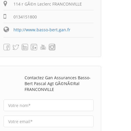
114 r GÃ©n Leclerc FRANCONVILLE
0134151800
http://www.basso-bert.gan.fr
Contactez Gan Assurances Basso-
Bert Pascal Agt GÃ©nÃ©ral
FRANCONVILLE