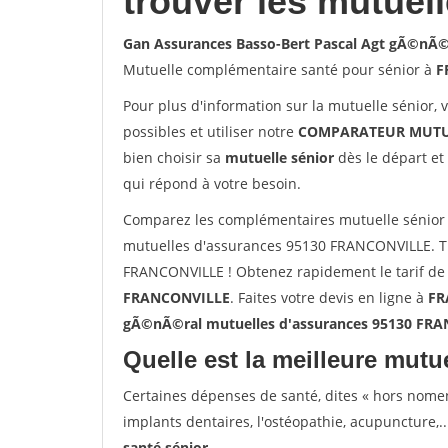
trouver les mutuel
Gan Assurances Basso-Bert Pascal Agt gÃ©nÃ
Mutuelle complémentaire santé pour sénior à
F
Pour plus d'information sur la mutuelle sénior, 
possibles et utiliser notre
COMPARATEUR MUTU
bien choisir sa
mutuelle sénior
dès le départ et 
qui répond à votre besoin.
Comparez les complémentaires mutuelle sénior
mutuelles d'assurances 95130 FRANCONVILLE. Tr
FRANCONVILLE ! Obtenez rapidement le tarif de 
FRANCONVILLE
. Faites votre devis en ligne à
FR
gÃ©nÃ©ral mutuelles d'assurances 95130 FR
Quelle est la meilleure mutue
Certaines dépenses de santé, dites « hors nome
implants dentaires, l'ostéopathie, acupuncture,..
santé sénior
.