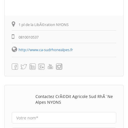
1 pl de la LibÃ©ration NYONS
0810010537
http://www.ca-sudrhonealpes.fr
Contactez CrÃ©dit Agricole Sud RhÃ´ne
Alpes NYONS