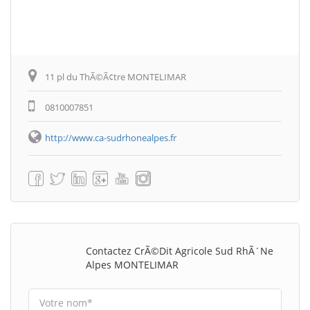
11 pl du ThÃ©Ã¢tre MONTELIMAR
0810007851
http://www.ca-sudrhonealpes.fr
Contactez CrÃ©dit Agricole Sud RhÃ´ne
Alpes MONTELIMAR