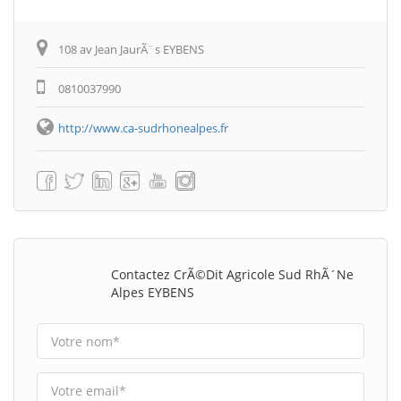
108 av Jean JaurÃ¨s EYBENS
0810037990
http://www.ca-sudrhonealpes.fr
Contactez CrÃ©dit Agricole Sud RhÃ´ne
Alpes EYBENS