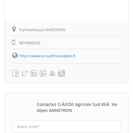
9 pl Rambaud ANNEYRON
0810006232
http://www.ca-sudrhonealpes.fr
Contactez CrÃ©dit Agricole Sud RhÃ´ne
Alpes ANNEYRON