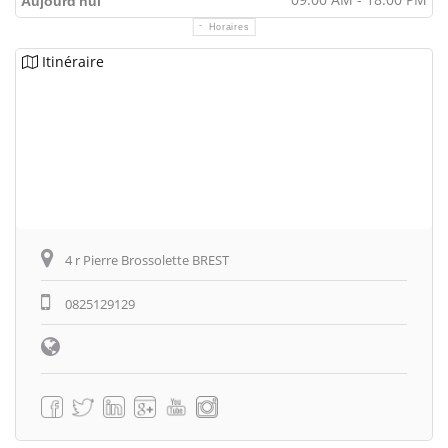
Aujourd'hui
Horaires
Itinéraire
4 r Pierre Brossolette BREST
0825129129